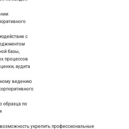
нии:
поративного
модействие с
неджментом
ной базы,
ых процессов
ценки, аудита
льному ведению
корпоративного
о образца по
я
я возможность укрепить профессиональные