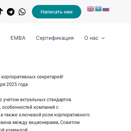
Написать нам
и
EMBA
Сертификация
О нас
 корпоративных секретарей!
ря 2025 года
с учётом актуальных стандартов
, особенностей компаний с
 а также ключевой роли корпоративного
звена между акционерами, Советом
ой командой.