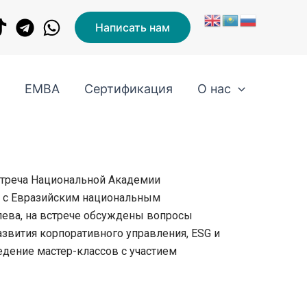
Написать нам
и
EMBA
Сертификация
О нас
стреча Национальной Академии
я с Евразийским национальным
лева, на встрече обсуждены вопросы
азвития корпоративного управления, ESG и
едение мастер-классов с участием